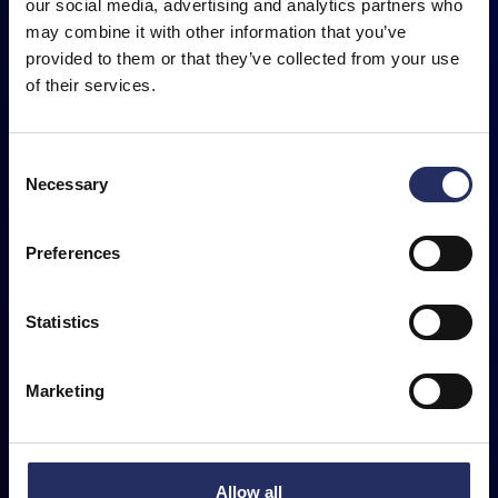
our social media, advertising and analytics partners who
blijven zich dagelijks ontwikkelen. Zowel
may combine it with other information that you’ve
voor Kumoweld als voor onze
provided to them or that they’ve collected from your use
opdrachtgevers en relaties is het dan ook
of their services.
van het grootste belang om op de hoogte te
blijven van alle actuele ontwikkelingen.
Daarin verzorgt Kumoweld ook de
Consent
Necessary
opleidingen.
Selection
De opleidingen geven wij zowel op locatie bij
Preferences
de opdrachtgever danwel bij Kumoweld in
de Academy.
Statistics
Meer info
Marketing
Allow all