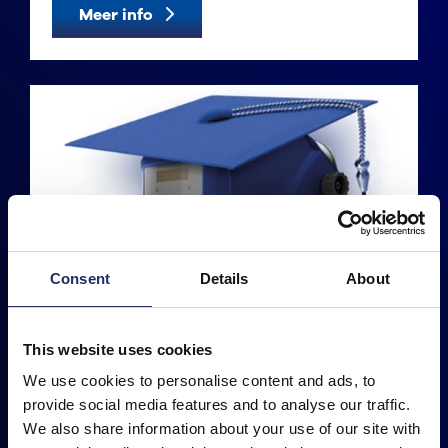
Meer info
Consent
Details
About
This website uses cookies
We use cookies to personalise content and ads, to
KUMOWELD ACADEMY
provide social media features and to analyse our traffic.
We also share information about your use of our site with
Zoals gezegd: de technieken van het lassen