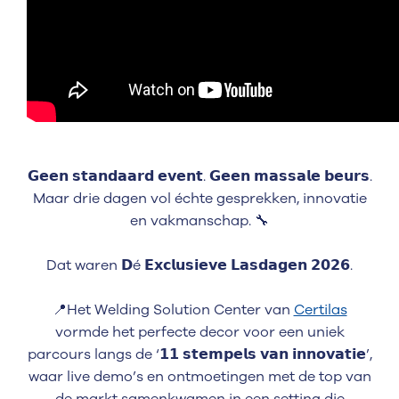
𝗚𝗲𝗲𝗻 𝘀𝘁𝗮𝗻𝗱𝗮𝗮𝗿𝗱 𝗲𝘃𝗲𝗻𝘁. 𝗚𝗲𝗲𝗻 𝗺𝗮𝘀𝘀𝗮𝗹𝗲 𝗯𝗲𝘂𝗿𝘀.
Maar drie dagen vol échte gesprekken, innovatie
en vakmanschap. 🔧
Dat waren 𝗗é 𝗘𝘅𝗰𝗹𝘂𝘀𝗶𝗲𝘃𝗲 𝗟𝗮𝘀𝗱𝗮𝗴𝗲𝗻 𝟮𝟬𝟮𝟲.
📍Het Welding Solution Center van
Certilas
vormde het perfecte decor voor een uniek
parcours langs de ‘𝟭𝟭 𝘀𝘁𝗲𝗺𝗽𝗲𝗹𝘀 𝘃𝗮𝗻 𝗶𝗻𝗻𝗼𝘃𝗮𝘁𝗶𝗲’,
waar live demo’s en ontmoetingen met de top van