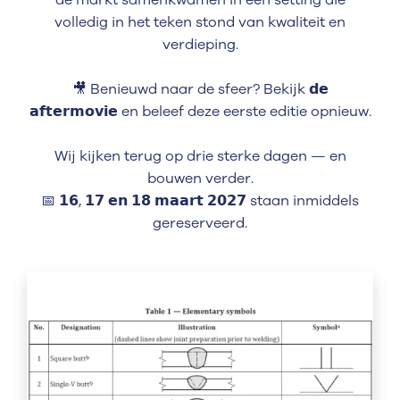
de markt samenkwamen in een setting die
volledig in het teken stond van kwaliteit en
verdieping.
🎥 Benieuwd naar de sfeer? Bekijk 𝗱𝗲
𝗮𝗳𝘁𝗲𝗿𝗺𝗼𝘃𝗶𝗲 en beleef deze eerste editie opnieuw.
Wij kijken terug op drie sterke dagen — en
bouwen verder.
📅 𝟭𝟲, 𝟭𝟳 𝗲𝗻 𝟭𝟴 𝗺𝗮𝗮𝗿𝘁 𝟮𝟬𝟮𝟳 staan inmiddels
gereserveerd.