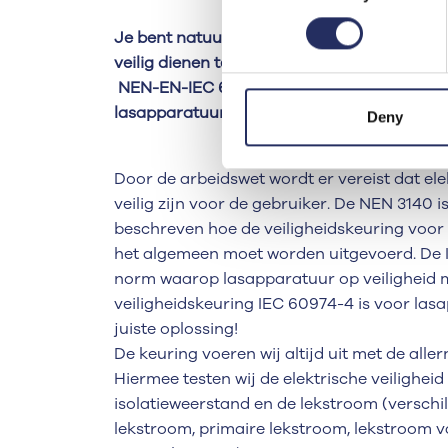
Je bent natuurlijk al op de hoogte dat all
veilig dienen te zijn voor de gebruiker. Ma
NEN-EN-IEC 60974-4 norm? In deze norm 
lasapparatuur geïnspecteerd en getest mo
Deny
Door de arbeidswet wordt er vereist dat e
veilig zijn voor de gebruiker. De NEN 3140 
beschreven hoe de veiligheidskeuring voor 
het algemeen moet worden uitgevoerd. De 
norm waarop lasapparatuur op veiligheid 
veiligheidskeuring IEC 60974-4 is voor la
juiste oplossing!
De keuring voeren wij altijd uit met de all
Hiermee testen wij de elektrische veiligheid
isolatieweerstand en de lekstroom (versch
lekstroom, primaire lekstroom, lekstroom v