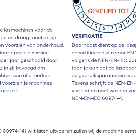
de lasmachines vóór de
VERIFICATIE
oon en droog moeten zijn.
en voorzien van onderhoud.
Daarnaast dient op de lasap
oor opgeleid service
gecertificeerd zijn voor EN
eder jaar geschoold door
volgens de NEN-EN-IEC 6097
 zijn zij bevoegd om
toon je aan dat de lasapp
ichten aan alle merken
de gebruiksparameters voor
 voorzien je machines
Tevens schrijft de NEN-EN
rapport.
verificatie moet worden voo
NEN-EN-IEC 60974-4.
 60974-14) wilt laten uitvoeren zullen wij de machine eer