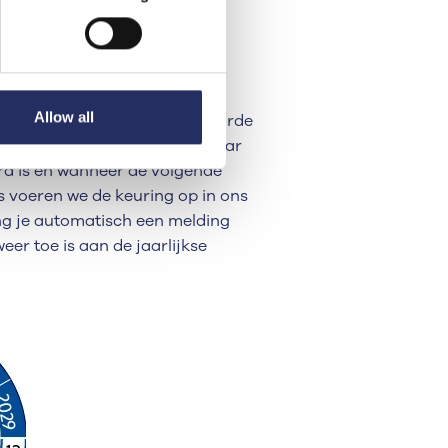
suele inspectie, metingen,
met de veiligheidstester. De
et testcertificaten voor de
Allow all
arnaast worden de goedgekeurde
en sticker, zodat het zichtbaar
rd is en wanneer de volgende
ns voeren we de keuring op in ons
g je automatisch een melding
er toe is aan de jaarlijkse