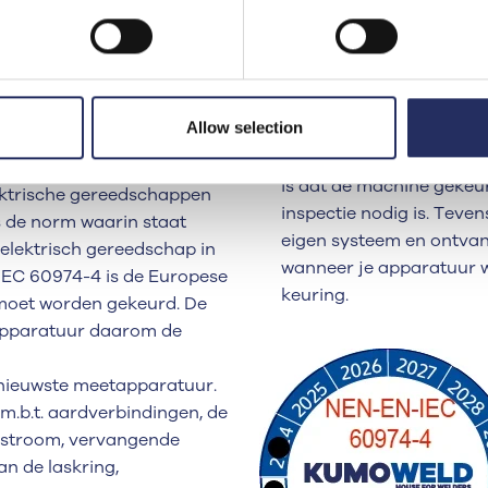
TIJDENS DE KEURING
e elektrische gereedschappen
De keuring bestaat uit vi
ar bent u bekend met de
beproevingen en de test 
staat omschreven hoe
keuring wordt afgerond m
et worden.
Allow selection
gekeurde middelen. Da
apparaten voorzien van e
is dat de machine gekeu
lektrische gereedschappen
inspectie nodig is. Teve
is de norm waarin staat
eigen systeem en ontvan
elektrisch gereedschap in
wanneer je apparatuur we
IEC 60974-4 is de Europese
keuring.
moet worden gekeurd. De
sapparatuur daarom de
ernieuwste meetapparatuur.
 m.b.t. aardverbindingen, de
ilstroom, vervangende
an de laskring,